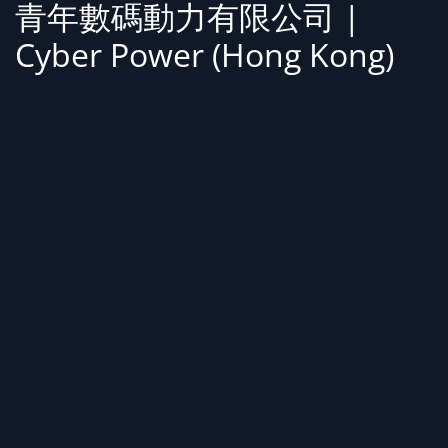
青年數碼動力有限公司 |
Cyber Power (Hong Kong)
Limited
香港九龍新蒲崗大有街3號萬廸廣場15
字樓D室
RM D, 15/F., Maxgrand Plaza, 3 Tai
Yau Street, San Po Kong, KLN., Hong
Kong.
Tel : +852 2130 9227 | Fax : +852
2130 9224
Email : info@ceoshop.com.hk |
Website : https://ceoshop.com.hk
WhatsApp : +852 6550 6658 |
WeChat : ceoshop_hk | Line :
ceoshop.hk | Skype : ceoshop.hk