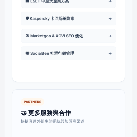
🏢 ESET 中至大企業方案
➔
🛡️ Kaspersky 卡巴斯基防毒
➔
🎯 Marketgoo & XOVI SEO 優化
➔
🐝 SocialBee 社群行銷管理
➔
PARTNERS
🤝 更多服務與合作
快捷直達外部生態系統與加盟商渠道