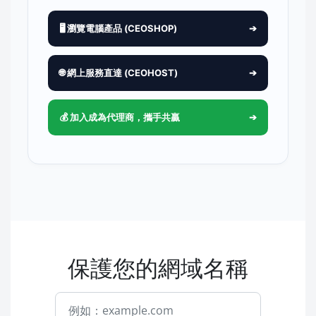
🖥️ 瀏覽電腦產品 (CEOSHOP)
➔
🌐 網上服務直達 (CEOHOST)
➔
💰 加入成為代理商，攜手共贏
➔
保護您的網域名稱