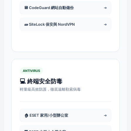
💾 CodeGuard 網站自動備份
➔
🧱 SiteLock 保安與 NordVPN
➔
ANTIVIRUS
💻 終端安全防毒
輕量級高效防護，徹底遠離勒索病毒
🏠 ESET 家用/小型辦公室
➔